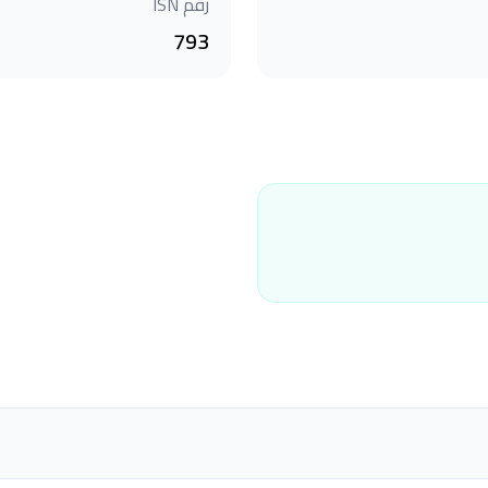
رقم ISN
793