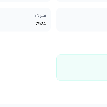
رقم ISN
7524