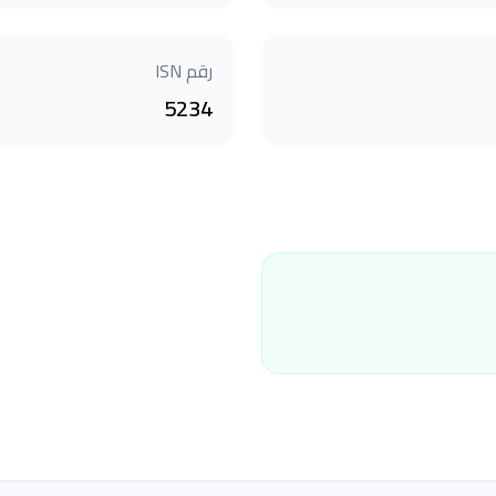
رقم ISN
5234