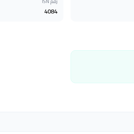
رقم ISN
4084