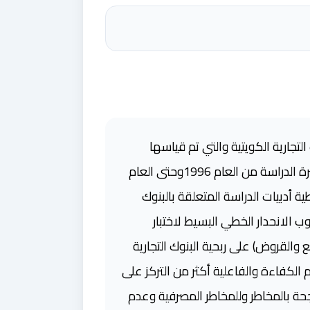
تجارية الكويتية والتي تم قياسها
باستخدام نسبة الربحية (العائد على حقوق الملكية). وأجريت الدراسة على البنوك التجارية الكويتية وكانت فترة الدراسة من العام 1996وحتى العام
ية أدبيات الدراسة المتعلقة بالبنوك
SP) وتم تحليل البيانات باستخدام أسلوب الانحدار الخطي البسيط لاختبار
ع والقروض) على ربحية البنوك التجارية
م الكفاءة والفاعلية أكثر من التركز على
حة بالمخاطر وللمخاطر المصرفية وعدم