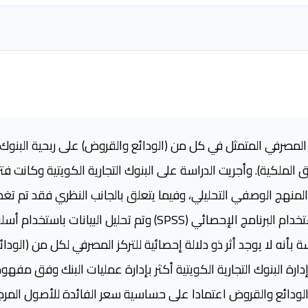
لمصرفي المتمثل في كل من (الودائع والقروض) على ربحية البنوك ال
ة المنهج الوصفي التحليلي، وفيما يتعلق بالجانب النظري فقد تم تغط
التجارية الكويتية وبالتركز المصرفي. تم استخدام البرنامج الإحصائي (SS
 بأنه لا يوجد أثر ذو دلالة إحصائية للتركز المصرفي لكل من (الودائ
ارة البنوك التجارية الكويتية أكثر بإدارة عمليات البنك وفق مفهو
الودائع والقروض اعتمادا على حساسية سعر الفائدة للأصول المرج