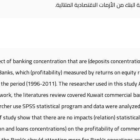
البنك من الأزمات الاقتصادية المتتالية.
ct of banking concentration that are (deposits concentratio
anks, which (profitability) measured by returns on equity r
he period (1996-2011). The researcher used in this study A
work, the literatures review covered Kuwait commercial ba
rcher use SPSS statistical program and data were analyzed 
 study show that there are no impacts (relation) statistical
on and loans concentrations) on the profitability of commer
 Bank's should attention more for Bank's operations acco